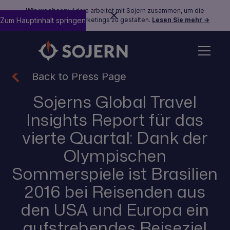
Wir wachsen:
Adara arbeitet mit Sojern zusammen, um die
Zum Hauptinhalt springen
Zukunft des Reisemarketings zu gestalten.
Lesen Sie mehr →
Back to Press Page
Sojerns Global Travel
Insights Report für das
vierte Quartal: Dank der
Olympischen
Sommerspiele ist Brasilien
2016 bei Reisenden aus
den USA und Europa ein
aufstrebendes Reiseziel