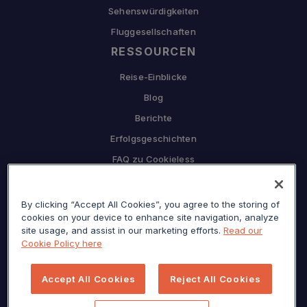
Sehenswürdigkeiten
Fluggesellschaften
RESSOURCEN
Reise-Einblicke
Blog
Berichte
Erfolgsgeschichten
FAQ zu Cookieless
UNTERNEHMEN
By clicking “Accept All Cookies”, you agree to the storing of
Warum Sojern
cookies on your device to enhance site navigation, analyze
Partnerschaft mit uns
site usage, and assist in our marketing efforts.
Read our
Cookie Policy here
Karriere
Presse
Accept All Cookies
Reject All Cookies
Datenschutzzentrum
Seitenverzeichnis