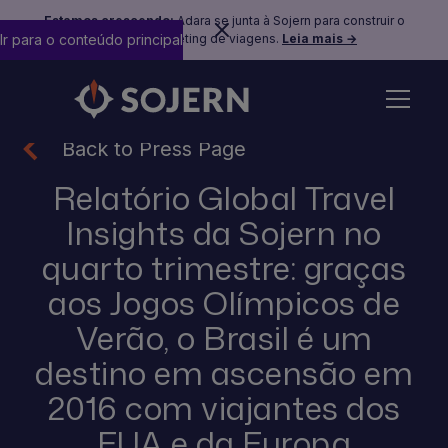
Estamos crescendo:
Adara se junta à Sojern para construir o
Ir para o conteúdo principal
futuro do marketing de viagens.
Leia mais →
Back to Press Page
Relatório Global Travel
Insights da Sojern no
quarto trimestre: graças
aos Jogos Olímpicos de
Verão, o Brasil é um
destino em ascensão em
2016 com viajantes dos
EUA e da Europa