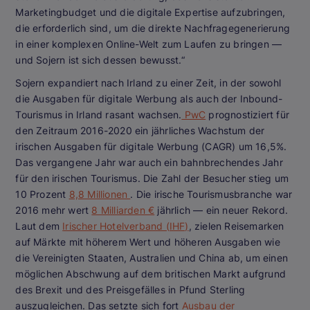
Marketingbudget und die digitale Expertise aufzubringen,
die erforderlich sind, um die direkte Nachfragegenerierung
in einer komplexen Online-Welt zum Laufen zu bringen —
und Sojern ist sich dessen bewusst.“
Sojern expandiert nach Irland zu einer Zeit, in der sowohl
die Ausgaben für digitale Werbung als auch der Inbound-
Tourismus in Irland rasant wachsen.
PwC
prognostiziert für
den Zeitraum 2016-2020 ein jährliches Wachstum der
irischen Ausgaben für digitale Werbung (CAGR) um 16,5%.
Das vergangene Jahr war auch ein bahnbrechendes Jahr
für den irischen Tourismus. Die Zahl der Besucher stieg um
10 Prozent
8,8 Millionen
. Die irische Tourismusbranche war
2016 mehr wert
8 Milliarden €
jährlich — ein neuer Rekord.
Laut dem
Irischer Hotelverband (IHF)
, zielen Reisemarken
auf Märkte mit höherem Wert und höheren Ausgaben wie
die Vereinigten Staaten, Australien und China ab, um einen
möglichen Abschwung auf dem britischen Markt aufgrund
des Brexit und des Preisgefälles in Pfund Sterling
auszugleichen. Das setzte sich fort
Ausbau der