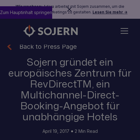
Wir wachsen:
Adara arbeitet mit Sojern zusammen, um die
Zum Hauptinhalt springen
Zukunft des Reisemarketings zu gestalten.
Lesen Sie mehr →
Back to Press Page
Sojern gründet ein
europäisches Zentrum für
RevDirectTM, ein
Multichannel-Direct-
Booking-Angebot für
unabhängige Hotels
April 19, 2017
2 Min Read