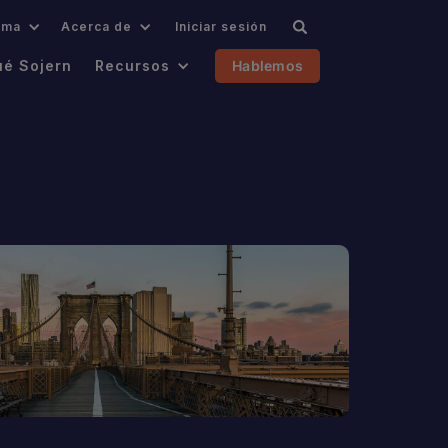
oma
Acerca de
Iniciar sesión
ué Sojern
Recursos
Hablemos