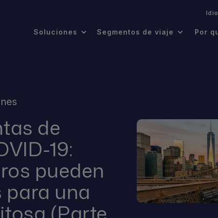
.
Idi
Soluciones
Segmentos de viaje
Por q
ones
ntas de
OVID-19:
eros pueden
s para una
itosa (Parte