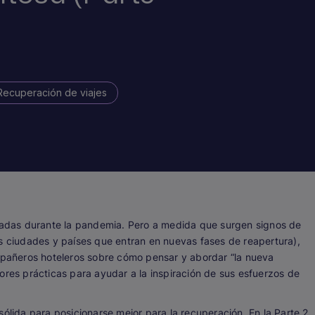
Recuperación de viajes
ctadas durante la pandemia. Pero a medida que surgen signos de
as ciudades y países que entran en nuevas fases de reapertura),
añeros hoteleros sobre cómo pensar y abordar “la nueva
ores prácticas para ayudar a la inspiración de sus esfuerzos de
sólida para posicionarse mejor para la recuperación. En la Parte 2,