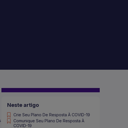
Neste artigo
Crie Seu Plano De Resposta À COVID-19
s
Comunique Seu Plano De Resposta À
COVID-19