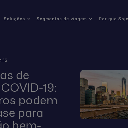
Soluções
Segmentos de viagem
Por que Soj
ens
tas de
 COVID-19:
iros podem
ase para
ão bem-