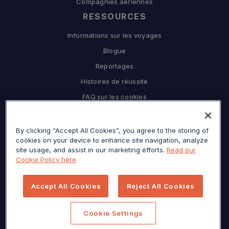
Compagnies aériennes
RESSOURCES
Informations sur les voyages
Blogue
Reportages
Histoires de réussite
FAQ sur les cookies
L'ENTREPRISE
By clicking “Accept All Cookies”, you agree to the storing of
Pourquoi Sojern
cookies on your device to enhance site navigation, analyze
Travaillez en partenariat avec nous
site usage, and assist in our marketing efforts.
Read our
Cookie Policy here
CARRIÈRES
Presse
Accept All Cookies
Reject All Cookies
Centre de confidentialité
Plan du site
Cookie Settings