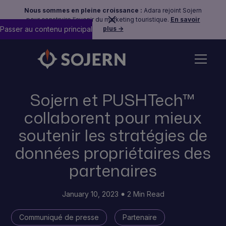
Nous sommes en pleine croissance :
Adara rejoint Sojern
pour construire l'avenir du marketing touristique.
En savoir
Passer au contenu principal
plus →
Back to Press Page
Sojern et PUSHTech™
collaborent pour mieux
soutenir les stratégies de
données propriétaires des
partenaires
January 10, 2023
2 Min Read
Communiqué de presse
Partenaire