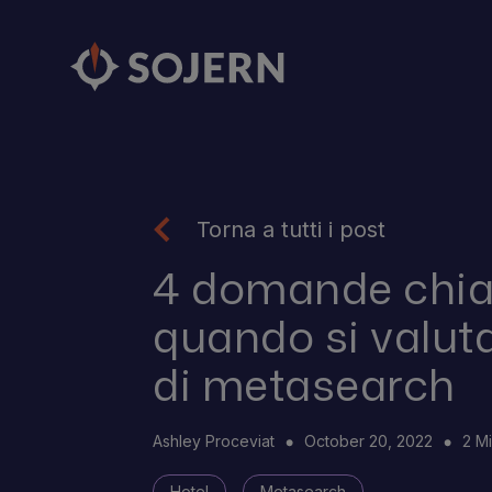
Torna a tutti i post
4 domande chia
quando si valuta
di metasearch
Ashley Proceviat
October 20, 2022
2 M
Hotel
Metasearch