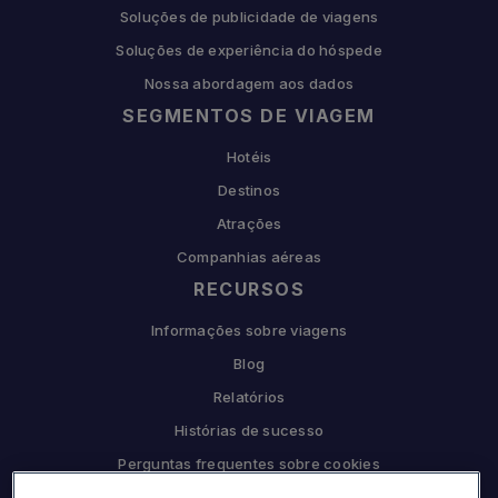
Soluções de publicidade de viagens
Soluções de experiência do hóspede
Nossa abordagem aos dados
SEGMENTOS DE VIAGEM
Hotéis
Destinos
Atrações
Companhias aéreas
RECURSOS
Informações sobre viagens
Blog
Relatórios
Histórias de sucesso
Perguntas frequentes sobre cookies
COMPANHIA