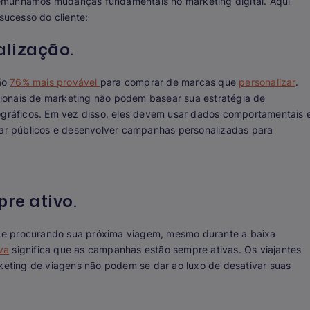
emunhamos mudanças fundamentais no marketing digital. Aqui
sucesso do cliente:
alização.
ão
76% mais provável
para comprar de marcas que
personalizar
.
ionais de marketing não podem basear sua estratégia de
ráficos. Em vez disso, eles devem usar dados comportamentais 
riar públicos e desenvolver campanhas personalizadas para
re ativo.
 e procurando sua próxima viagem, mesmo durante a baixa
va
significa que as campanhas estão sempre ativas. Os viajantes
rketing de viagens não podem se dar ao luxo de desativar suas