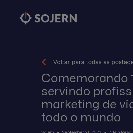
Voltar para todas as postag
Comemorando 1
servindo profiss
marketing de v
todo o mundo
Sojern
September 21, 2022
4 Min Read