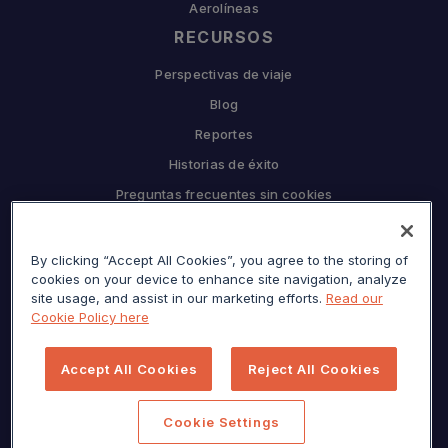
Aerolíneas
RECURSOS
Perspectivas de viaje
Blog
Reportes
Historias de éxito
Preguntas frecuentes sin cookies
EMPRESA
Por qué Sojern
By clicking “Accept All Cookies”, you agree to the storing of
cookies on your device to enhance site navigation, analyze
Asóciate con nosotros
site usage, and assist in our marketing efforts.
Read our
Cookie Policy here
Carreras
Prensa
Accept All Cookies
Reject All Cookies
Centro de privacidad
Mapa del sitio
Cookie Settings