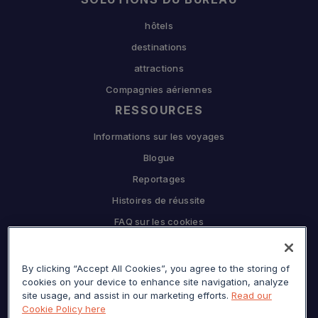
hôtels
destinations
attractions
Compagnies aériennes
RESSOURCES
Informations sur les voyages
Blogue
Reportages
Histoires de réussite
FAQ sur les cookies
L'ENTREPRISE
By clicking “Accept All Cookies”, you agree to the storing of
Pourquoi Sojern
cookies on your device to enhance site navigation, analyze
Travaillez en partenariat avec nous
site usage, and assist in our marketing efforts.
Read our
Cookie Policy here
CARRIÈRES