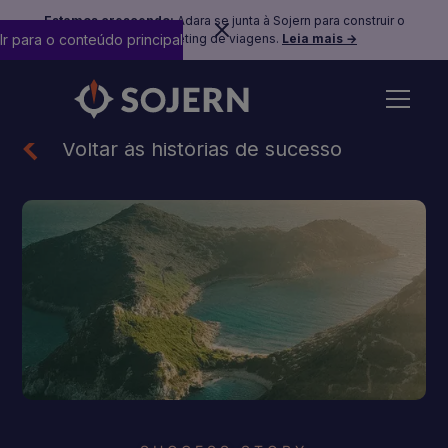
Estamos crescendo:
Adara se junta à Sojern para construir o
Ir para o conteúdo principal
futuro do marketing de viagens.
Leia mais →
Voltar às histórias de sucesso