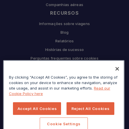
Companhias aéreas
RECURSOS
Informações sobre viagens
Blog
Relatórios
Histórias de sucesso
Perguntas frequentes sobre cookies
COMPANHIA
By clicking “Accept All Cookies”, you agree to the storing of
Por que Sojern
cookies on your device to enhance site navigation, analyze
Seja nosso parceiro
site usage, and assist in our marketing efforts.
Read our
Cookie Policy here
Carreiras
Prensa
Accept All Cookies
Reject All Cookies
Centro de privacidade
Mapa do site
Cookie Settings