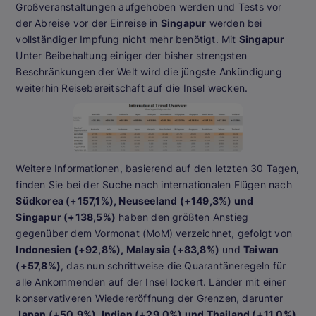
Großveranstaltungen aufgehoben werden und Tests vor
der Abreise vor der Einreise in
Singapur
werden bei
vollständiger Impfung nicht mehr benötigt. Mit
Singapur
Unter Beibehaltung einiger der bisher strengsten
Beschränkungen der Welt wird die jüngste Ankündigung
weiterhin Reisebereitschaft auf die Insel wecken.
Weitere Informationen, basierend auf den letzten 30 Tagen,
finden Sie bei der Suche nach internationalen Flügen nach
Südkorea (+157,1%), Neuseeland (+149,3%) und
Singapur (+138,5%)
haben den größten Anstieg
gegenüber dem Vormonat (MoM) verzeichnet, gefolgt von
Indonesien (+92,8%), Malaysia (+83,8%)
und
Taiwan
(+57,8%)
, das nun schrittweise die Quarantäneregeln für
alle Ankommenden auf der Insel lockert. Länder mit einer
konservativeren Wiedereröffnung der Grenzen, darunter
Japan (+50,9%), Indien (+29,0%) und Thailand (+11,0%),