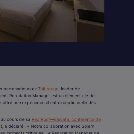
on partenariat avec
Toit rouge
, leader de
lient. Reputation Manager est un élément clé de
r offrir une expérience client exceptionnelle dès
n au cours de sa
Red Roof—Elevate, conférence de
 a déclaré : « Notre collaboration avec Sojern
des moments critiques. Le Reputation Manager de