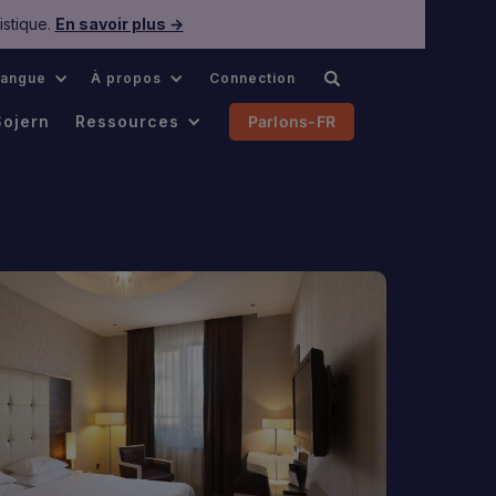
istique.
En savoir plus →
Langue
À propos
Connection
Sojern
Ressources
Parlons-FR