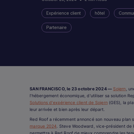
Expérience client
hôtel
Commun
Partenaire
SAN FRANCISCO, le 23 octobre 2024 —
Sojern
, u
l'hébergement économique, d'utiliser sa solution Re
Solutions d'expérience client de Sojern
(GES), la pla
leur arrivée et bien après leur départ.
Red Roof a récemment annoncé son nouveau plan stra
marque 2024
. Steve Woodward, vice-président de R
permettra à Red Roof de mieux comprendre les tend