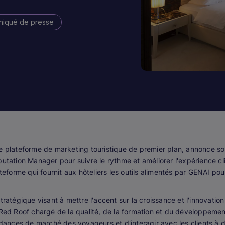
iqué de presse
ne plateforme de marketing touristique de premier plan, annonce s
putation Manager pour suivre le rythme et améliorer l'expérience c
teforme qui fournit aux hôteliers les outils alimentés par GENAI pou
tégique visant à mettre l'accent sur la croissance et l'innovatio
ed Roof chargé de la qualité, de la formation et du développement,
ances de marché des voyageurs et d'interagir avec les clients à 