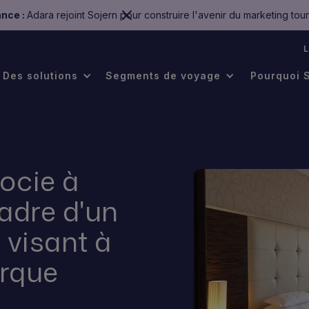
nce :
Adara rejoint Sojern pour construire l'avenir du marketing tour
.
Des solutions
Segments de voyage
Pourquoi 
ocie à
adre d'un
 visant à
arque