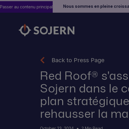
Nous sommes en pleine croissa
Passer au contenu principal
Back to Press Page
Red Roof® s'ass
Sojern dans le c
plan stratégique
rehausser la m
October 23, 2024
2 Min Read