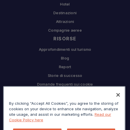
Hotel
Destinazioni
Attrazioni
Compagnie aeree
RISORSE
Approfondimenti sul turismo
Blog
Report
Storie di successo
Domande frequenti sui cookie
COMPAGNIA
By clicking “Accept All Cookies”, you agree to the storing of
Perché Sojern
cookies on your device to enhance site navigation, analyze
Collabora con noi
site usage, and assist in our marketing efforts.
Read our
Cookie Policy here
Opportunità di lavoro
Premere