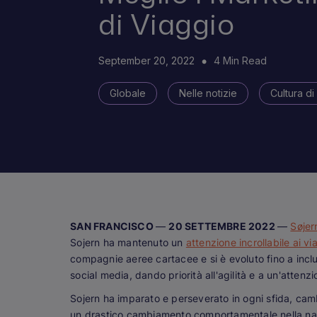
di Viaggio
September 20, 2022
4 Min Read
Globale
Nelle notizie
Cultura di
SAN FRANCISCO
—
20 SETTEMBRE 2022
—
Søjer
Sojern ha mantenuto un
attenzione incrollabile ai vi
compagnie aeree cartacee e si è evoluto fino a inclu
social media, dando priorità all'agilità e a un'attenzi
Sojern ha imparato e perseverato in ogni sfida, cam
un drastico cambiamento comportamentale nella navig