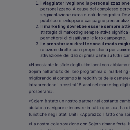
I viaggiatori vogliono la personalizzazione
personalizzano. A causa del complesso percor
segmentazione cieca e dati demografici. Devon
pubblico e sviluppare campagne personalizzat
Il marketing dovrebbe essere sempre atti
strategia di marketing sempre attiva signific
permettersi di disattivare le loro campagne.
Le prenotazioni dirette sono il modo miglio
relazioni dirette con i propri clienti per aumen
attivazione dei dati di prima parte su tutti i 
«Nonostante le sfide degli ultimi anni non abbiamo 
Sojern nell'ambito del loro programma di marketing c
migliorando al contempo la redditività delle camere
intraprendono i prossimi 15 anni nel marketing digital
prosperare».
«Sojern è stato un nostro partner nel costante cambia
aiutato a navigare e innovare in tutto questo», ha d
turistiche negli Stati Uniti. «Apprezzo il fatto che s
«La nostra collaborazione con Sojern rimane forte. Ne