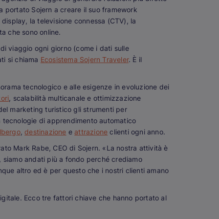
a portato Sojern a creare il suo framework
 display, la televisione connessa (CTV), la
lta che sono online.
di viaggio ogni giorno (come i dati sulle
ati si chiama
Ecosistema Sojern Traveler
. È il
orama tecnologico e alle esigenze in evoluzione dei
ori
, scalabilità multicanale e ottimizzazione
del marketing turistico gli strumenti per
Con tecnologie di apprendimento automatico
lbergo
,
destinazione
e
attrazione
clienti ogni anno.
rato Mark Rabe, CEO di Sojern. «La nostra attività è
ne, siamo andati più a fondo perché crediamo
nque altro ed è per questo che i nostri clienti amano
gitale. Ecco tre fattori chiave che hanno portato al