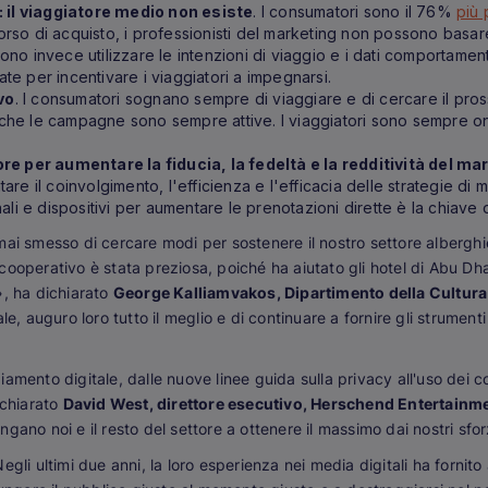
: il viaggiatore medio non esiste
. I consumatori sono il 76%
più 
so di acquisto, i professionisti del marketing non possono basare 
o invece utilizzare le intenzioni di viaggio e i dati comportamenta
e per incentivare i viaggiatori a impegnarsi.
vo
. I consumatori sognano sempre di viaggiare e di cercare il pro
a che le campagne sono sempre attive. I viaggiatori sono sempre on
re per aumentare la fiducia, la fedeltà e la redditività del ma
tare il coinvolgimento, l'efficienza e l'efficacia delle strategie di 
canali e dispositivi per aumentare le prenotazioni dirette è la chiav
mai smesso di cercare modi per sostenere il nostro settore alberghi
ooperativo è stata preziosa, poiché ha aiutato gli hotel di Abu Dha
», ha dichiarato
George Kalliamvakos, Dipartimento della Cultura
e, auguro loro tutto il meglio e di continuare a fornire gli strumenti
mento digitale, dalle nuove linee guida sulla privacy all'uso dei co
ichiarato
David West, direttore esecutivo, Herschend Entertainm
pingano noi e il resto del settore a ottenere il massimo dai nostri sfo
gli ultimi due anni, la loro esperienza nei media digitali ha fornit