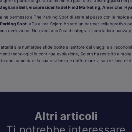
iungere il pubblico giusto al momento giusto e a destreggiarsi nel 
Meghann Bell, vicepresidente del Field Marketing, Americhe, Hya
a ha permesso a The Parking Spot di stare al passo con la rapida e
e Parking Spot
. «Da allora Sojern è stato un partner collaborativo per
nua evoluzione. Non vediamo l'ora di integrarci con la loro nuova pi
ttarsi alle numerose sfide poste al settore dei viaggi e all'economia
ti tecnologici in continua evoluzione, Sojern ha resistito a molte
to che aumentare la sua resilienza e riaffermare la sua visione di d
Altri articoli
Ti potrebbe interessare