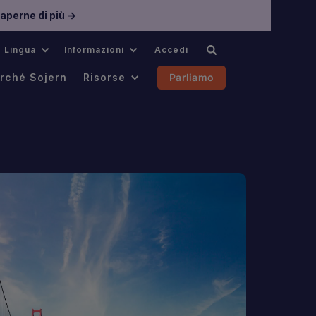
aperne di più →
Lingua
Informazioni
Accedi
rché Sojern
Risorse
Parliamo