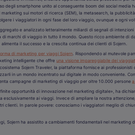
uso degli smartphone unito al conseguente boom dei social media h
il marketing sui motori di ricerca (SEM), la metasearch, la pubblicità
olgere i viaggiatori in ogni fase del loro viaggio, ovunque e ogni vo
gregato e analizzato letteralmente miliardi di segnali di intenzioni 
 di marchi di viaggio in tutto il mondo. Questo ricco ambiente di d
limenta il successo e la crescita continua dei clienti di Sojern.
forma di marketing per viaggi Sojern
. Rispondendo al mutevole pan
keting intelligente che offre
una visione impareggiabile dei viaggiat
cosistema Sojern Traveler, la piattaforma fornisce ai professionisti 
elizzarli in un mondo incentrato sul digitale in modo conveniente. 
limenta campagne di marketing di viaggio per oltre 10.000 persone
a
finite opportunità di innovazione nel marketing digitale», ha dichia
lta esclusivamente ai viaggi. Invece di ampliare la nostra attenzio
ri clienti. In parole povere: conosciamo i viaggiatori meglio di chiu
ggi, Sojern ha assistito a cambiamenti fondamentali nel marketing di