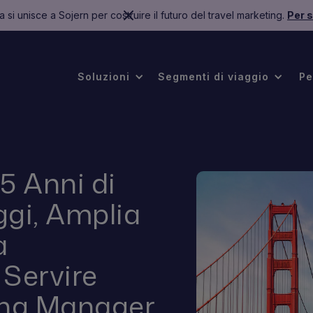
 si unisce a Sojern per costruire il futuro del travel marketing.
Per s
.
Soluzioni
Segmenti di viaggio
Pe
5 Anni di
ggi, Amplia
a
 Servire
ing Manager