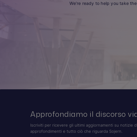
We’re ready to help you take the 
Approfondiamo il discorso via
Iscriviti per ricevere gli ultimi aggiornamenti su notizie d
approfondimenti e tutto ciò che riguarda Sojern.