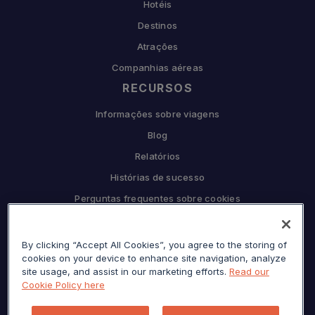
Hotéis
Destinos
Atrações
Companhias aéreas
RECURSOS
Informações sobre viagens
Blog
Relatórios
Histórias de sucesso
Perguntas frequentes sobre cookies
COMPANHIA
Por que Sojern
By clicking “Accept All Cookies”, you agree to the storing of
cookies on your device to enhance site navigation, analyze
Seja nosso parceiro
site usage, and assist in our marketing efforts.
Read our
Cookie Policy here
Carreiras
Prensa