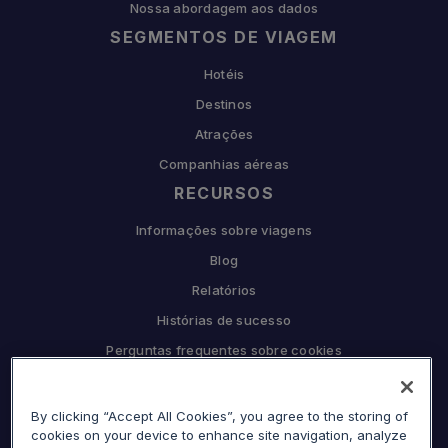
Nossa abordagem aos dados
SEGMENTOS DE VIAGEM
Hotéis
Destinos
Atrações
Companhias aéreas
RECURSOS
Informações sobre viagens
Blog
Relatórios
Histórias de sucesso
Perguntas frequentes sobre cookies
COMPANHIA
By clicking “Accept All Cookies”, you agree to the storing of
Por que Sojern
cookies on your device to enhance site navigation, analyze
Seja nosso parceiro