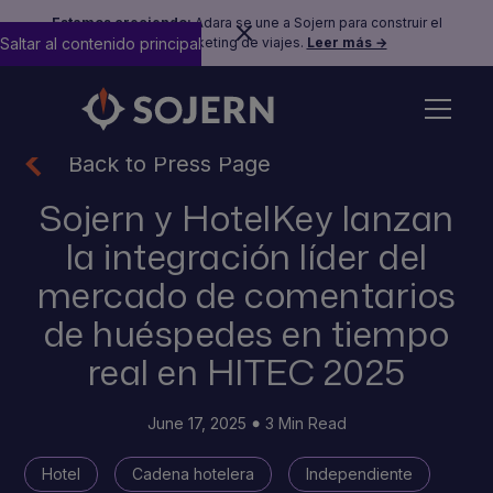
Estamos creciendo:
Adara se une a Sojern para construir el
Saltar al contenido principal
futuro del marketing de viajes.
Leer más →
Back to Press Page
Sojern y HotelKey lanzan
la integración líder del
mercado de comentarios
de huéspedes en tiempo
real en HITEC 2025
June 17, 2025
3 Min Read
Hotel
Cadena hotelera
Independiente