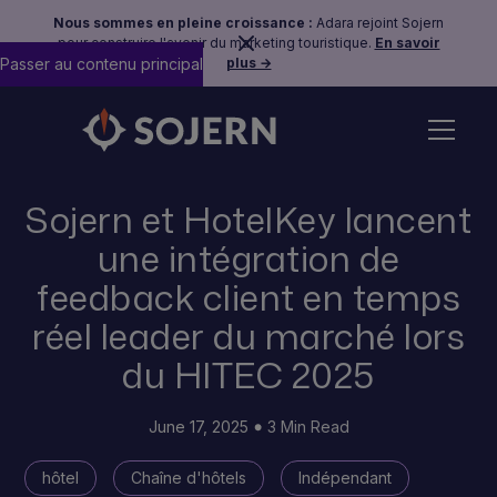
Nous sommes en pleine croissance :
Adara rejoint Sojern
pour construire l'avenir du marketing touristique.
En savoir
Passer au contenu principal
plus →
Back to Press Page
Sojern et HotelKey lancent
une intégration de
feedback client en temps
réel leader du marché lors
du HITEC 2025
June 17, 2025
3 Min Read
hôtel
Chaîne d'hôtels
Indépendant