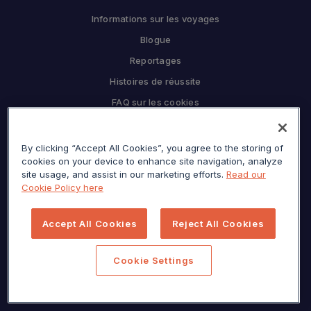
Informations sur les voyages
Blogue
Reportages
Histoires de réussite
FAQ sur les cookies
L'ENTREPRISE
By clicking “Accept All Cookies”, you agree to the storing of
Pourquoi Sojern
cookies on your device to enhance site navigation, analyze
Travaillez en partenariat avec nous
site usage, and assist in our marketing efforts.
Read our
Cookie Policy here
CARRIÈRES
Presse
Accept All Cookies
Reject All Cookies
Centre de confidentialité
Plan du site
Cookie Settings