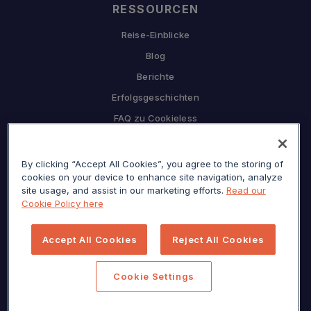
RESSOURCEN
Reise-Einblicke
Blog
Berichte
Erfolgsgeschichten
FAQ zu Cookieless
UNTERNEHMEN
By clicking “Accept All Cookies”, you agree to the storing of
Warum Sojern
cookies on your device to enhance site navigation, analyze
Partnerschaft mit uns
site usage, and assist in our marketing efforts.
Read our
Cookie Policy here
Karriere
Presse
Accept All Cookies
Reject All Cookies
Datenschutzzentrum
Seitenverzeichnis
Cookie Settings