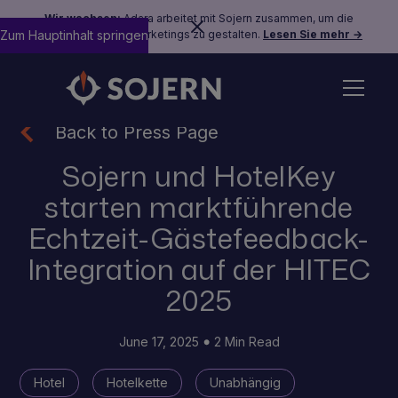
Wir wachsen:
Adara arbeitet mit Sojern zusammen, um die
Zum Hauptinhalt springen
Zukunft des Reisemarketings zu gestalten.
Lesen Sie mehr →
Back to Press Page
Sojern und HotelKey
starten marktführende
Echtzeit-Gästefeedback-
Integration auf der HITEC
2025
June 17, 2025
2 Min Read
Hotel
Hotelkette
Unabhängig