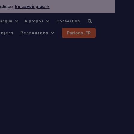
istique.
En savoir plus →
Langue
À propos
Connection
Sojern
Ressources
Parlons-FR