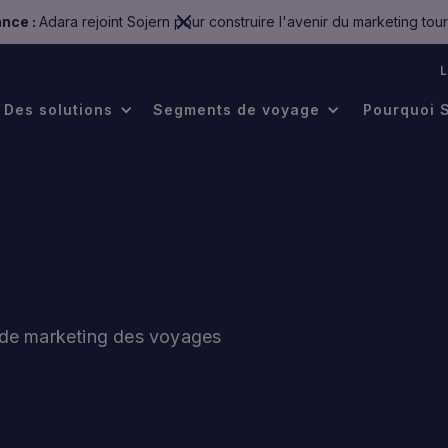
nce :
Adara rejoint Sojern pour construire l'avenir du marketing tour
.
Des solutions
Segments de voyage
Pourquoi 
s de marketing des voyages