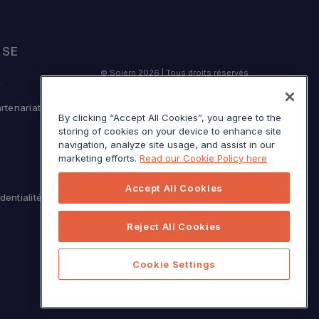
ISE
© Sojern 2026 | Tous droits réservés
n
artenariat
By clicking “Accept All Cookies”, you agree to the
storing of cookies on your device to enhance site
Service Modalités
navigation, analyze site usage, and assist in our
Avis lors de la collecte en Californie
marketing efforts.
Read our Cookie Policy here
Vos choix en matière de
Accept All Cookies
confidentialité
dentialité
Reject All Cookies
Cookie Settings