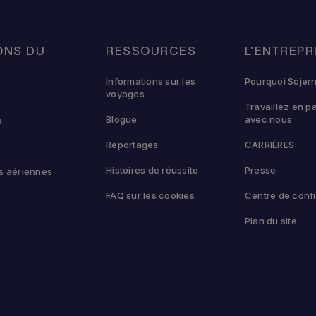
ONS DU
RESSOURCES
L'ENTREPR
U
Informations sur les
Pourquoi Sojer
voyages
Travaillez en p
Blogue
avec nous
s
Reportages
CARRIÈRES
Histoires de réussite
Presse
 aériennes
FAQ sur les cookies
Centre de confi
Plan du site