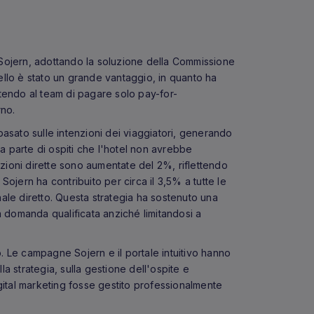
 Sojern, adottando la soluzione della Commissione
ello è stato un grande vantaggio, in quanto ha
sentendo al team di pagare solo pay-for-
rno.
basato sulle intenzioni dei viaggiatori, generando
a parte di ospiti che l'hotel non avrebbe
tazioni dirette sono aumentate del 2%, riflettendo
Sojern ha contribuito per circa il 3,5% a tutte le
nale diretto. Questa strategia ha sostenuto una
 domanda qualificata anziché limitandosi a
.
. Le campagne Sojern e il portale intuitivo hanno
la strategia, sulla gestione dell'ospite e
igital marketing fosse gestito professionalmente