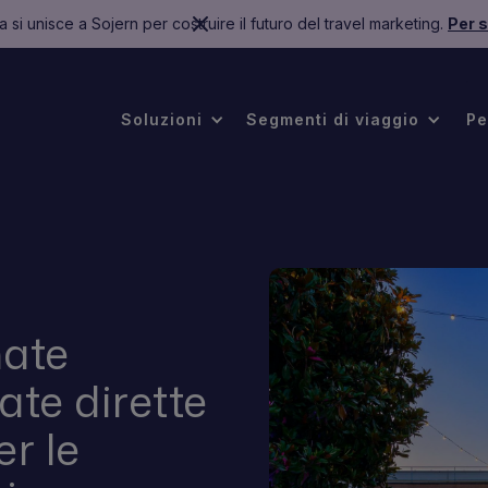
 si unisce a Sojern per costruire il futuro del travel marketing.
Per s
.
Soluzioni
Segmenti di viaggio
Pe
nate
ate dirette
er le