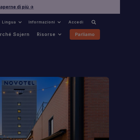
aperne di più →
Lingua
Informazioni
Accedi
rché Sojern
Risorse
Parliamo