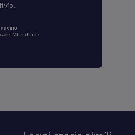
tivi».
Mancino
votel Milano Linate