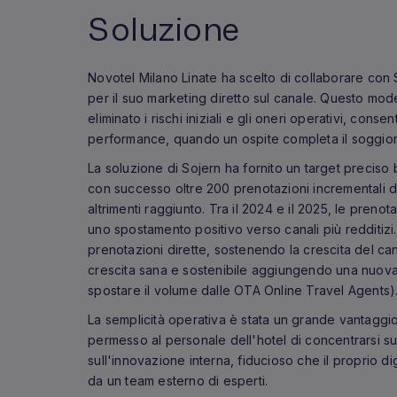
Soluzione
Novotel Milano Linate ha scelto di collaborare con
per il suo marketing diretto sul canale. Questo mod
eliminato i rischi iniziali e gli oneri operativi, con
performance, quando un ospite completa il soggio
La soluzione di Sojern ha fornito un target preciso 
con successo oltre 200 prenotazioni incrementali d
altrimenti raggiunto. Tra il 2024 e il 2025, le preno
uno spostamento positivo verso canali più redditizi. 
prenotazioni dirette, sostenendo la crescita del ca
crescita sana e sostenibile aggiungendo una nuova
spostare il volume dalle OTA Online Travel Agents)
La semplicità operativa è stata un grande vantaggio
permesso al personale dell'hotel di concentrarsi sul
sull'innovazione interna, fiducioso che il proprio d
da un team esterno di esperti.