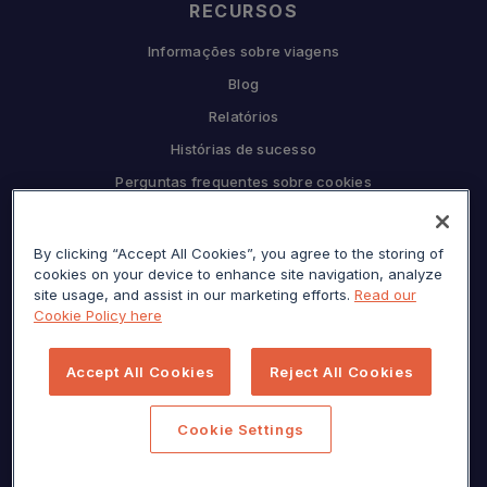
RECURSOS
Informações sobre viagens
Blog
Relatórios
Histórias de sucesso
Perguntas frequentes sobre cookies
COMPANHIA
By clicking “Accept All Cookies”, you agree to the storing of
Por que Sojern
cookies on your device to enhance site navigation, analyze
Seja nosso parceiro
site usage, and assist in our marketing efforts.
Read our
Cookie Policy here
Carreiras
Prensa
Accept All Cookies
Reject All Cookies
Centro de privacidade
Mapa do site
Cookie Settings