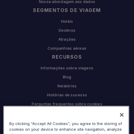
Nossa abordagem aos dados
SEGMENTOS DE VIAGEM
Hotéis
Destinos
Atrações
Companhias aéreas
RECURSOS
Informações sobre viagens
Blog
Relatórios
Histórias de sucesso
Perguntas frequentes sobre cookies
COMPANHIA
By clicking “Accept All Cookies”, you agree to the storing of
Por que Sojern
cookies on your device to enhance site navigation, analyze
Seja nosso parceiro